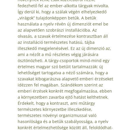
fedezhető fel az ember-alkotta tárgyak mivolta.
Így derül ki, hogy a szálak végén elhelyezkedő
„virágok” tulajdonképpen betűk. A betűk
használata a nyelv révén új dimenziót emel be
az alapvetően szobrászi installációba. Az
olvasás, a szavak értelmezése kontrasztban áll
az installáció természetes hatású, tájba
illeszkedő megjelenésével. Ez az új dimenzió az,
ami a nézőt a mű részletes végig járására
ösztönözheti. A tárgy-csoportok mind-mind egy
értelmes magyar szó betűit tartalmazzák: új
lehetőséget tartogatva a néző számára, hogy a
szavakat kibogarászva alapvető emberi érzéseket
idézzen fel magában. Szándékom szerint az
emberi érzések konkrét megfogalmazása, ebben
a környezetben zavarba ejtő hatást kelthetnek.
Érdekelt, hogy a kontraszt, ami műtárgy
természetes környezetbe illeszkedése,
természetes növényi organizmussal való
hasonlósága és a betűk szabályossága, a nyelv
konkrét értelmezhetősége között áll, feloldódhat-