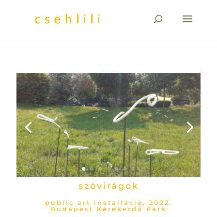
szóvirágok
public art installáció, 2022,
Budapest Kerekerdő Park