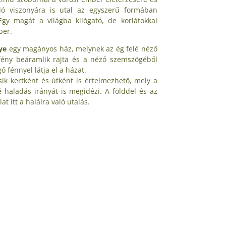
ló viszonyára is utal az egyszerű formában
. Egy magát a világba kilógató, de korlátokkal
ber.
ye
egy magányos ház, melynek az ég felé néző
 fény beáramlik rajta és a néző szemszögéből
ő fénnyel látja el a házat.
sík kertként és útként is értelmezhető, mely a
lé haladás irányát is megidézi. A földdel és az
at itt a halálra való utalás.