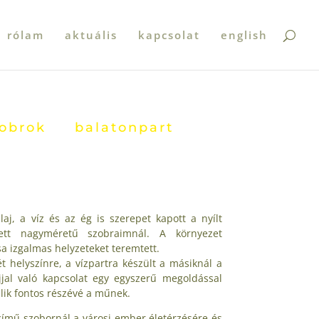
rólam
aktuális
kapcsolat
english
szobrok balatonpart
laj, a víz és az ég is szerepet kapott a nyílt
zett nagyméretű szobraimnál. A környezet
sa izgalmas helyzeteket teremtett.
t helyszínre, a vízpartra készült a másiknál a
jjal való kapcsolat egy egyszerű megoldással
álik fontos részévé a műnek.
ímű szobornál a városi ember életérzésére és