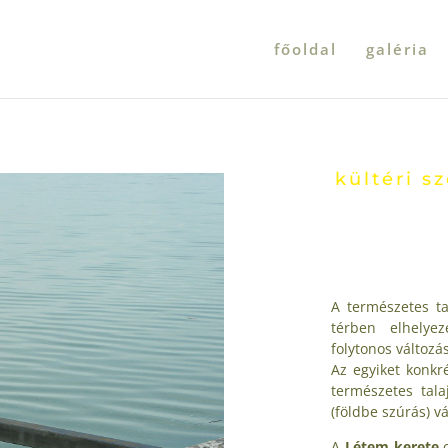
főoldal
galéria
kültéri 
A természetes ta
térben elhelye
folytonos változá
Az egyiket konkré
természetes tala
(földbe szúrás) v
A
Létem kerete
c