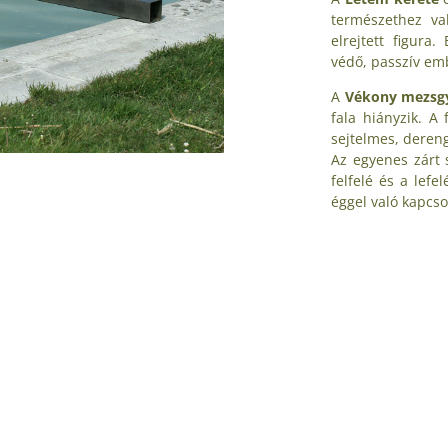
természethez va
elrejtett figura
védő, passzív em
A
Vékony mezsg
fala hiányzik. A
sejtelmes, dereng
Az egyenes zárt 
felfelé és a lefe
éggel való kapcsol