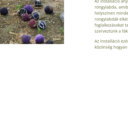
Az installáció an
rongylabda, amibő
helyszínen minden
rongylabdák elkés
foglalkozásokat t
szerveztünk a fák
Az installáció ez
közönség hogyan 