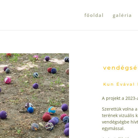
főoldal
galéria
vendégsé
Kun Évával 
A projekt a 2023-
Szerettük volna a
terének vizuális
vendégségbe hívtu
egymással.