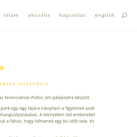
rólam
aktuális
kapcsolat
english
g
közös installáció
as ferencvárosi Public Art pályázatra készült.
 park egy-egy fájára irányítani a figyelmet azok
 kihangsúlyozásával. A környéken élő embereket
k a fához, hogy töltsenek egy kis időt vele, és