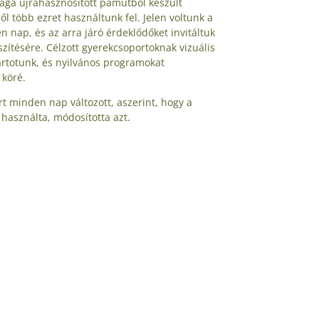
yaga újrahasznosított pamutból készült
l több ezret használtunk fel. Jelen voltunk a
 nap, és az arra járó érdeklődőket invitáltuk
zítésére. Célzott gyerekcsoportoknak vizuális
artotunk, és nyilvános programokat
 köré.
ért minden nap változott, aszerint, hogy a
használta, módosította azt.